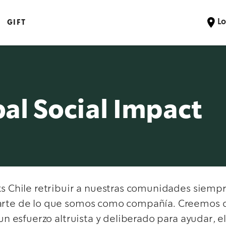
Lo
GIFT
al Social Impact
s Chile retribuir a nuestras comunidades siemp
rte de lo que somos como compañía. Creemos q
 un esfuerzo altruista y deliberado para ayudar, e