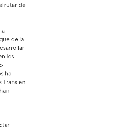
sfrutar de
ha
que de la
sarrollar
en los
to
s ha
s Trans en
 han
ctar