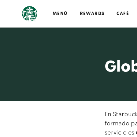
MENÚ
REWARDS
CAFÉ
Glob
En Starbuck
formado pa
servicio es