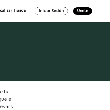
calizar Tienda
Iniciar Sesión
Únete
re ha
ue el
levar y